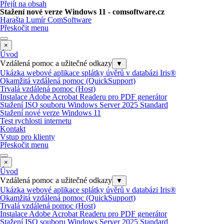
Přejít na obsah
Stažení nové verze Windows 11 - comsoftware.cz
Harašta Lumír ComSoftware
Přeskočit menu
×
Úvod
Vzdálená pomoc a užitečné odkazy
▼
Ukázka webové aplikace splátky úvěrů v databázi Iris®
Okamžitá vzdálená pomoc (QuickSupport)
Trvalá vzdálená pomoc (Host)
Instalace Adobe Acrobat Readeru pro PDF generátor
Stažení ISO souboru Windows Server 2025 Standard
Stažení nové verze Windows 11
Test rychlosti internetu
Kontakt
Vstup pro klienty
Přeskočit menu
×
Úvod
Vzdálená pomoc a užitečné odkazy
▼
Ukázka webové aplikace splátky úvěrů v databázi Iris®
Okamžitá vzdálená pomoc (QuickSupport)
Trvalá vzdálená pomoc (Host)
Instalace Adobe Acrobat Readeru pro PDF generátor
Stažení ISO souboru Windows Server 2025 Standard